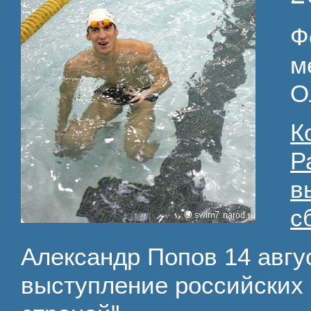
Ф
м
О
К
Р
в
с
Александр Попов 14 авгус
выступление российских 