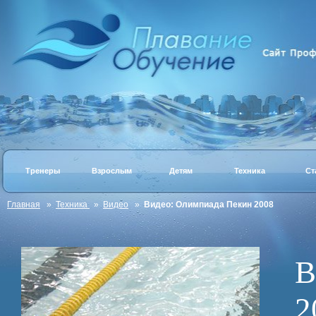
Тренеры
Взрослым
Детям
Техника
Ст
Главная
»
Техника
»
Видео
»
Видео: Олимпиада Пекин 2008
В
2