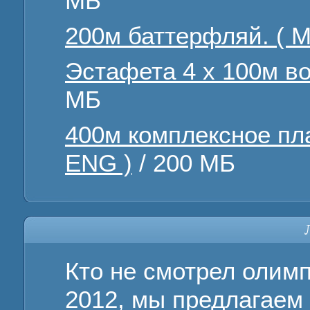
МБ
200м баттерфляй. ( М
Эстафета 4 х 100м в
МБ
400м комплексное пл
ENG )
/ 200 МБ
Кто не смотрел олим
2012, мы предлагаем