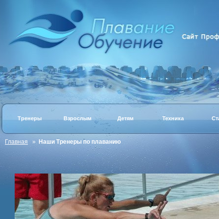
Тренеры
Взрослым
Детям
Техника
Ст
Главная
»
Наши Тренеры по плаванию