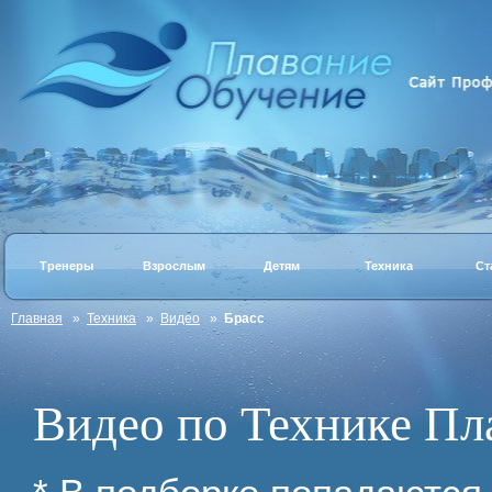
Тренеры
Взрослым
Детям
Техника
Ст
Главная
»
Техника
»
Видео
»
Брасс
Видео по Технике Пл