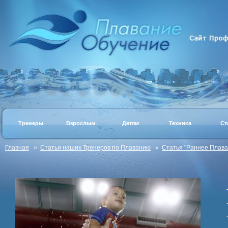
Тренеры
Взрослым
Детям
Техника
Ст
Главная
»
Статьи наших Тренеров по Плаванию
»
Статья "Раннее Плава