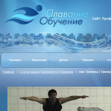
Тренеры
Взрослым
Детям
Техника
Ст
Главная
»
Статьи наших Тренеров по Плаванию
»
лже Тренеры ( Трене