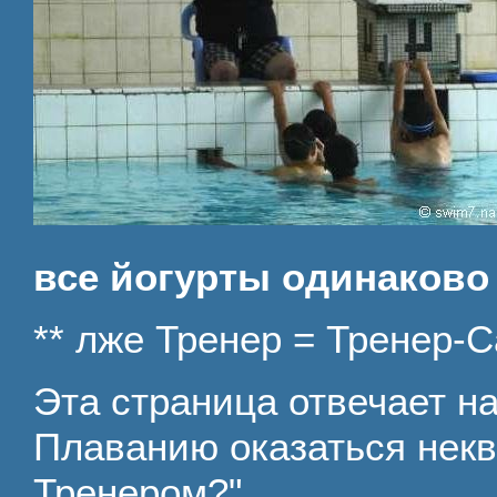
все йогурты одинаково
** лже Тренер = Тренер-
Эта страница отвечает на
Плаванию оказаться не
Тренером?"