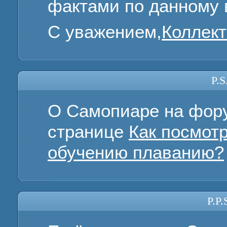
фактами по данному 
С уважением,
Коллек
P.S
О Самопиаре на фору
странице
Как посмот
обучению плаванию?
P.P.