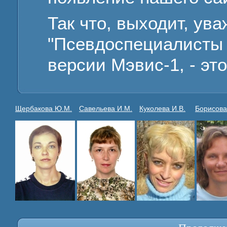
Так что, выходит, ув
"Псевдоспециалисты 
версии Мэвис-1, - эт
Щербакова Ю.М.
Савельева И.М.
Куколева И.В.
Борисова